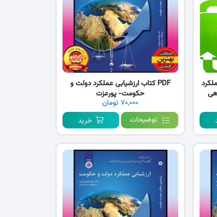
لکرد
PDF کتاب ارزشیابی عملکرد دولت و
هی
حکومت- پورعزت
۷۰,۰۰۰ تومان
توضیحات
خرید