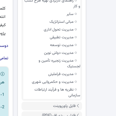
راهنمای کاربردی تهیه طرح کسب
و کار
کلما
سایر
انت
مبانی استراتژیک
کیفی
مدیریت تحول اداری
پژو
مدیریت تطبیقی
مدیریت توسعه
دوست 
مدیریت دولتی نوین
تمامی
مدیریت زنجیره تأمین و
لجستیک
مدیریت فراملیتی
ر
مدیریت و حکمروایی شهری
هر 
نظریه ها و فرآیند ارتباطات
1- هر فایلی که نیاز دارید را به سبد خرید اضافه کنید.
سازمانی
فایل پاورپوینت
2- مبلغ خرید را به صورت آنلاین پرداخت کنید.
فایل پی دی اف (PDF)