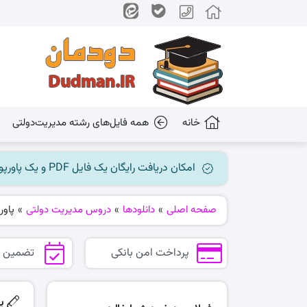
خانه
همه فایل‌های رشته مدیریت‌دولتی
امکان دریافت رایگان یک فایل PDF و یک پاورپوینت میسر گردید، جهت بهره برداری به کانال ما در پیام رسان بله مراجعه کنید @dudman_ir
صفحه اصلی
»
دانلودها
»
دروس مدیریت دولتی
»
پاور
پرداخت امن بانکی
تضمین 
پ