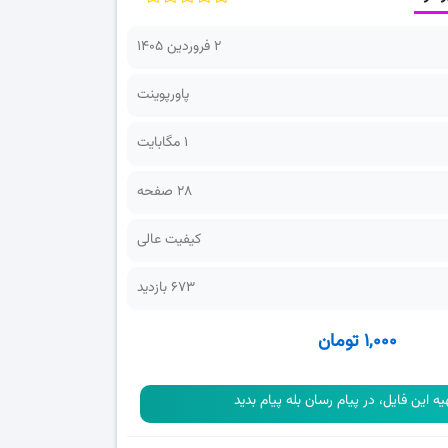
2 فروردین 1405
پاورپوینت
1 مگابایت
28 صفحه
کیفیت عالی
673 بازدید
۱,۰۰۰ تومان
یه این فایل، در پیام رسان بله پیام بدید