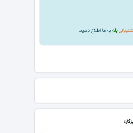
شتیبانی
بله
به ما اطلاع دهید.
گار»