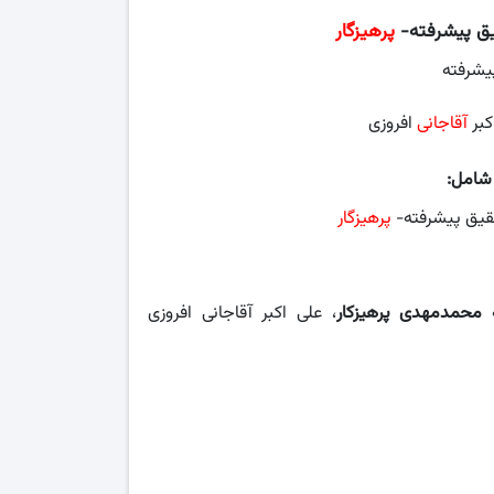
ق پیشرفته-
پرهیزگار
یشرفته
کبر
آقاجانی
افروزی
 شامل:
یق پیشرفته-
پرهیزگار
ه
محمدمهدی پرهیزکار
، علی اکبر آقاجانی افروزی