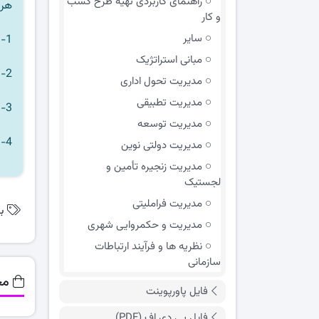
راهنمای کاربردی تهیه طرح کسب
هر 
و کار
سایر
1- هر فایلی که نیاز دارید را به سبد خرید اضافه کنید.
مبانی استراتژیک
2- مبلغ خرید را به صورت آنلاین پرداخت کنید.
مدیریت تحول اداری
مدیریت تطبیقی
3-
مدیریت توسعه
4- در صورتی که به هر دلیلی موفق به دانلود فایل مورد نظر نشدید از طریق
مدیریت دولتی نوین
مدیریت زنجیره تأمین و
لجستیک
مدیریت فراملیتی
ب
مدیریت و حکمروایی شهری
نظریه ها و فرآیند ارتباطات
سازمانی
مح
فایل پاورپوینت
فایل پی دی اف (PDF)