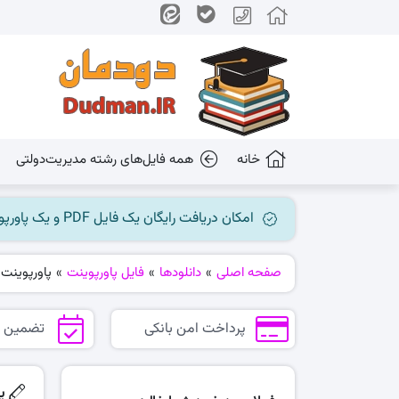
خانه
همه فایل‌های رشته مدیریت‌دولتی
امکان دریافت رایگان یک فایل PDF و یک پاورپوینت میسر گردید، جهت بهره برداری به کانال ما در پیام رسان بله مراجعه کنید @dudman_ir
صفحه اصلی
»
دانلودها
»
فایل پاورپوینت
»
پاورپوینت فصل 10 مدیریت رفتار ساز
پرداخت امن بانکی
تضمین 
پاو