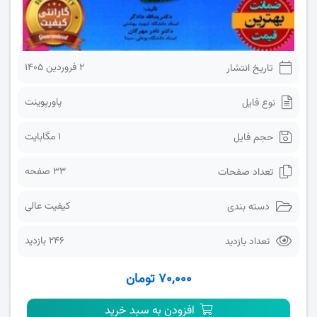
2 فروردین 1405
تاریخ انتشار
پاورپوینت
نوع فایل
1 مگابایت
حجم فایل
33 صفحه
تعداد صفحات
کیفیت عالی
دسته بندی
246 بازدید
تعداد بازدید
۷۰,۰۰۰ تومان
افزودن به سبد خرید