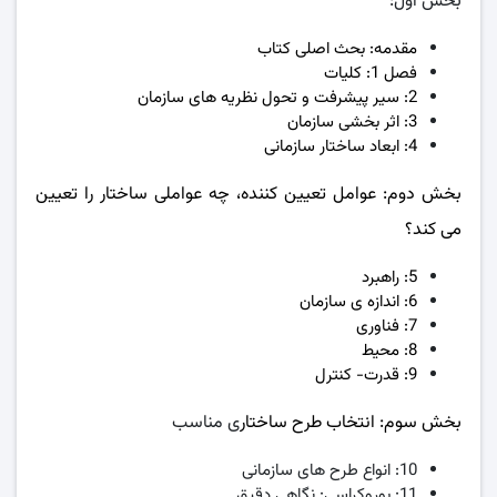
بخش اول:
مقدمه: بحث اصلی کتاب
فصل 1: کلیات
2: سیر پیشرفت و تحول نظریه های سازمان
3: اثر بخشی سازمان
4: ابعاد ساختار سازمانی
بخش دوم: عوامل تعیین کننده، چه عواملی ساختار را تعیین
می کند؟
5: راهبرد
6: اندازه ی سازمان
7: فناوری
8: محیط
9: قدرت- کنترل
بخش سوم: انتخاب طرح ساختار
ی مناسب
10: انواع طرح های سازمانی
11: بوروکراسی: نگاهی دقیق